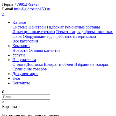
Пермь
+79952792727
E-mail
info@gidrostop159.ru
×
Каталог
Система Пенетрон
Гидрохит
Ремонтные составы
Инъекционные составы
Герметизация деформационных
швов
Оборудование для работы с материалами
Все категории
Компания
Новости
Отзывы клиентов
Услуги
Покупателям
Оплата
Доставка
Возврат и обмен
Избранные товары
Сравнение товаров
Документация
Блог
Контакты
0
×
Корзина
×
В корзине нет ни одного товара