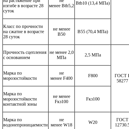
на растяжение при
не
Btb10 (13,4 МПа)
изгибе в возрасте 28
менее Btb5,2
суток
Класс по прочности
не менее
на сжатие в возрасте
В55 (70,4 МПа)
В50
28 суток
Прочность сцепления
не менее 2,0
2,5 МПа
с основанием
МПа
Марка по
не
F800
ГОСТ 
морозостойкости
менее F400
58277
Марка по
не менее
морозостойкости
Fкз100
Fкз100
контактной зоны
Марка по
не
ГОСТ
W20
водонепроницаемости
менее W18
12730.