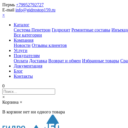
Пермь
+79952792727
E-mail
info@gidrostop159.ru
×
Каталог
Система Пенетрон
Гидрохит
Ремонтные составы
Инъекци
Все категории
Компания
Новости
Отзывы клиентов
Услуги
Покупателям
Оплата
Доставка
Возврат и обмен
Избранные товары
Сра
Документация
Блог
Контакты
0
×
Корзина
×
В корзине нет ни одного товара