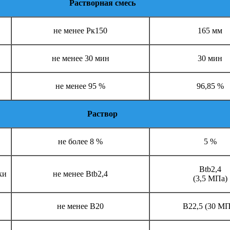
Растворная смесь
не менее Рк150
165 мм
не менее 30 мин
30 мин
не менее 95 %
96,85 %
Раствор
не более 8 %
5 %
Btb2,4
ки
не менее Btb2,4
(3,5 МПа)
не менее В20
В22,5 (30 МП