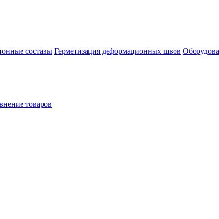
онные составы
Герметизация деформационных швов
Оборудова
внение товаров