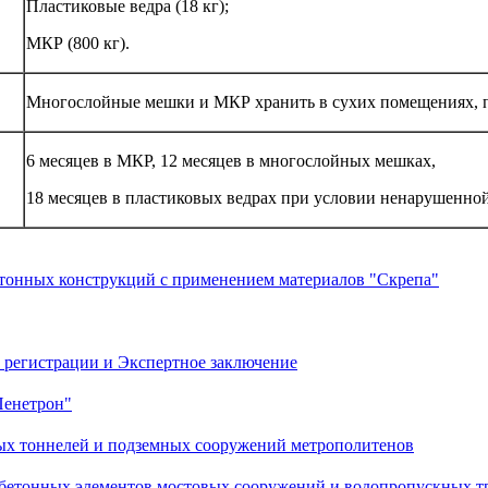
Пластиковые ведра (18 кг);
МКР (800 кг).
Многослойные мешки и МКР хранить в сухих помещениях, п
6 месяцев в МКР, 12 месяцев в многослойных мешках,
18 месяцев в пластиковых ведрах при условии ненарушенной
етонных конструкций с применением материалов "Скрепа"
 регистрации и Экспертное заключение
Пенетрон"
ых тоннелей и подземных сооружений метрополитенов
обетонных элементов мостовых сооружений и водопропускных т