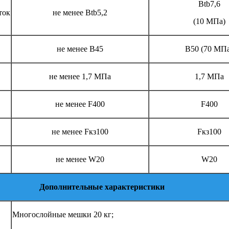
Btb7,6
ток
не менее Btb5,2
(10 МПа)
не менее В45
В50 (70 МП
не менее 1,7 МПа
1,7 МПа
не менее F400
F400
не менее Fкз100
Fкз100
не менее W20
W20
Дополнительные характеристики
Многослойные мешки 20 кг;