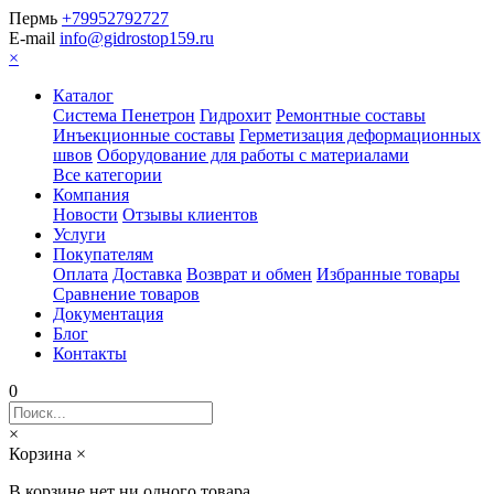
Пермь
+79952792727
E-mail
info@gidrostop159.ru
×
Каталог
Система Пенетрон
Гидрохит
Ремонтные составы
Инъекционные составы
Герметизация деформационных
швов
Оборудование для работы с материалами
Все категории
Компания
Новости
Отзывы клиентов
Услуги
Покупателям
Оплата
Доставка
Возврат и обмен
Избранные товары
Сравнение товаров
Документация
Блог
Контакты
0
×
Корзина
×
В корзине нет ни одного товара