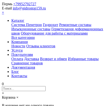
Пермь
+79952792727
E-mail
info@gidrostop159.ru
×
Каталог
Система Пенетрон
Гидрохит
Ремонтные составы
Инъекционные составы
Герметизация деформационных
швов
Оборудование для работы с материалами
Все категории
Компания
Новости
Отзывы клиентов
Услуги
Покупателям
Оплата
Доставка
Возврат и обмен
Избранные товары
Сравнение товаров
Документация
Блог
Контакты
0
×
Корзина
×
В корзине нет ни одного товара