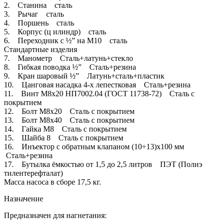
2. Станина сталь
3. Рычаг сталь
4. Поршень сталь
5. Корпус (ц илиндр) сталь
6. Переходник с ½” на М10 сталь
Стандартные изделия
7. Манометр Сталь+латунь+стекло
8. Гибкая поводка ½” Сталь+резина
9. Кран шаровый ½” Латунь+сталь+пластик
10. Цанговая насадка 4-х лепестковая Сталь+резина
11. Винт М8х20 НП7002.04 (ГОСТ 11738-72) Сталь с
покрытием
12. Болт М8х20 Сталь с покрытием
13. Болт М8х40 Сталь с покрытием
14. Гайка М8 Сталь с покрытием
15. Шайба 8 Сталь с покрытием
16. Инъектор с обратным клапаном (10÷13)х100 мм
Сталь+резина
17. Бутылка ёмкостью от 1,5 до 2,5 литров ПЭТ (Полиэ
тилентерефталат)
Масса насоса в сборе 17,5 кг.
Назначение
Предназначен для нагнетания: