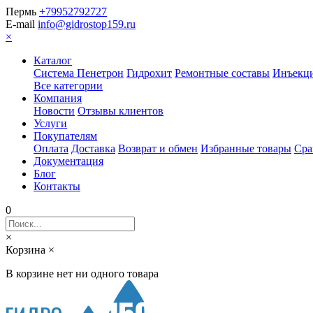
Пермь
+79952792727
E-mail
info@gidrostop159.ru
×
Каталог
Система Пенетрон
Гидрохит
Ремонтные составы
Инъекци
Все категории
Компания
Новости
Отзывы клиентов
Услуги
Покупателям
Оплата
Доставка
Возврат и обмен
Избранные товары
Сра
Документация
Блог
Контакты
0
×
Корзина
×
В корзине нет ни одного товара