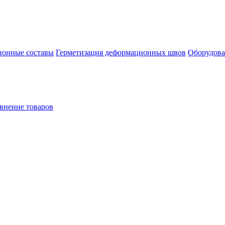
онные составы
Герметизация деформационных швов
Оборудова
внение товаров